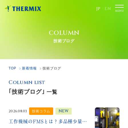
JP
/
EN
column
技術ブログ
TOP
新着情報
技術ブログ
Column list
｢技術ブログ｣
一覧
NEW
2026.08.03
技術コラム
工作機械のFMSとは？多品種少量生産を止めにくくするライン設計の考え方